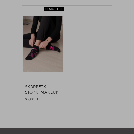
BESTSELLER
SKARPETKI
STOPKI MAKEUP
CZARNY
25,00
zł