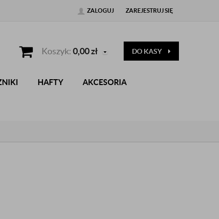
ZALOGUJ
ZAREJESTRUJ SIĘ
Koszyk:
0,00
zł
DO KASY
NIKI
HAFTY
AKCESORIA