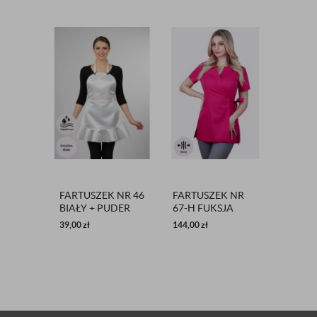
FARTUSZEK NR 46
FARTUSZEK NR
SPODN
BIAŁY + PUDER
67-H FUKSJA
NR 86
39,00
zł
144,00
zł
111,30