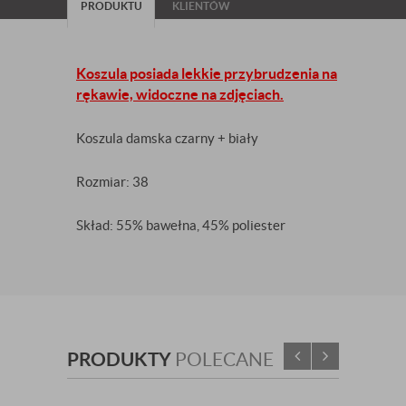
PRODUKTU
KLIENTÓW
Koszula posiada lekkie przybrudzenia na
rękawie, widoczne na zdjęciach.
Koszula damska czarny + biały
Rozmiar: 38
Skład: 55% bawełna, 45% poliester
PRODUKTY
POLECANE