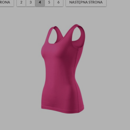
TRONA
2
3
4
5
6
NASTĘPNA STRONA