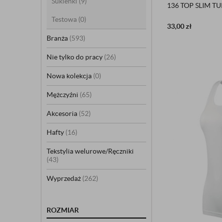
Sukienki
(9)
136 TOP SLIM T
Testowa
(0)
33,00
zł
Branża
(593)
Nie tylko do pracy
(26)
Nowa kolekcja
(0)
Mężczyźni
(65)
Akcesoria
(52)
Hafty
(16)
Tekstylia welurowe/Ręczniki
(43)
Wyprzedaż
(262)
ROZMIAR