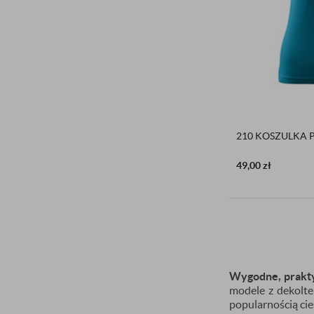
210 KOSZULKA 
49,00
zł
Wygodne, praktyc
modele z dekolte
popularnością cies