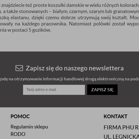
znajdziecie też proste koszulki damskie w wielu różnych kolorach
na, a także stonowanych – białym, czarnym, szarym lub granatowy
zką elastanu, dzięki czemu dobrze utrzymują swój kształt. Mo
sowały na każdego pracownika. Natomiast polówki został wyp
nia w postaci 5 guzików.
Zapisz się do naszego newslettera
dę na otrzymywanie informacji handlowej drogą elektroniczną na poda
ZAPISZ SIĘ
POMOC
KONTAKT
Regulamin sklepu
FIRMA PHU 
RODO
UL. LEGNICKA