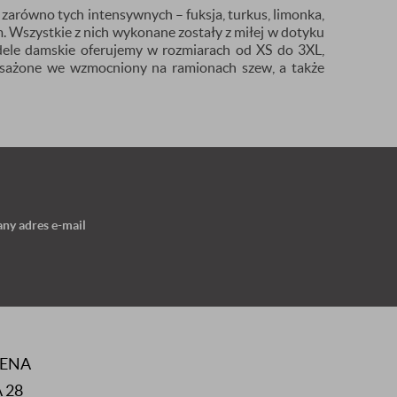
 zarówno tych intensywnych – fuksja, turkus, limonka,
m. Wszystkie z nich wykonane zostały z miłej w dotyku
dele damskie oferujemy w rozmiarach od XS do 3XL,
osażone we wzmocniony na ramionach szew, a także
ny adres e-mail
RENA
 28