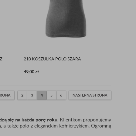
Ż
210 KOSZULKA POLO SZARA
49,00
zł
TRONA
2
3
4
5
6
NASTĘPNA STRONA
zą się na każdą porę roku.
Klientkom proponujemy
, a także polo z eleganckim kołnierzykiem. Ogromną