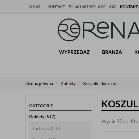
O NAS
KONTAKT
Tel. 601 469 900 - 6:00-14:00
KONTAKT@
WYPRZEDAŻ
BRANŻA
K
Strona główna
Kobiety
Koszulki damskie
KOSZUL
KATEGORIE
Kobiety
(517)
Wynik 37 do 48 z
Fartuszki
(247)