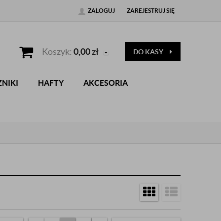
ZALOGUJ
ZAREJESTRUJ SIĘ
Koszyk:
0,00
zł
DO KASY
NIKI
HAFTY
AKCESORIA