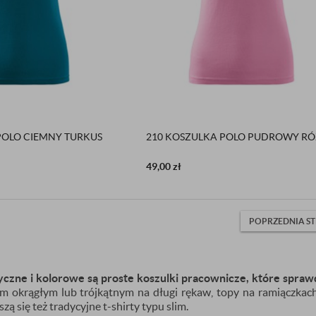
POLO CIEMNY TURKUS
210 KOSZULKA POLO PUDROWY RÓ
49,00
zł
POPRZEDNIA S
zne i kolorowe są proste koszulki pracownicze, które sprawd
m okrągłym lub trójkątnym na długi rękaw, topy na ramiączkach
zą się też tradycyjne t-shirty typu slim.