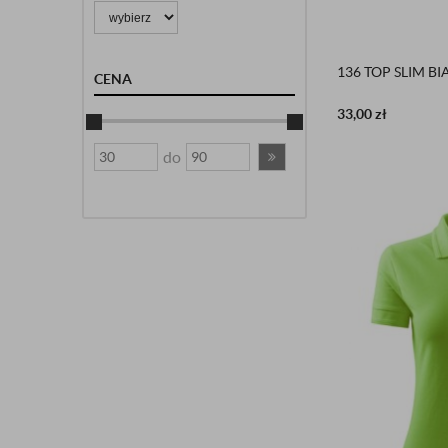
136 TOP SLIM BI
CENA
33,00
zł
do