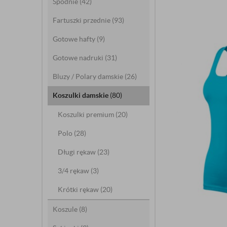
Spodnie
(42)
Fartuszki przednie
(93)
Gotowe hafty
(9)
Gotowe nadruki
(31)
Bluzy / Polary damskie
(26)
Koszulki damskie
(80)
Koszulki premium
(20)
Polo
(28)
Długi rękaw
(23)
3/4 rękaw
(3)
Krótki rękaw
(20)
Koszule
(8)