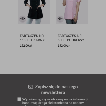
FARTUSZEK NR
FARTUSZEK NR
FARTU
115-EL CZARNY
50-EL PUDROWY
108 P
RÓŻ
152,00
zł
152,00
zł
89,00
zł
Zapisz się do naszego
newslettera
Wyrażam zgodę na otrzymywanie informacji
handlowej drogą elektroniczną na podany