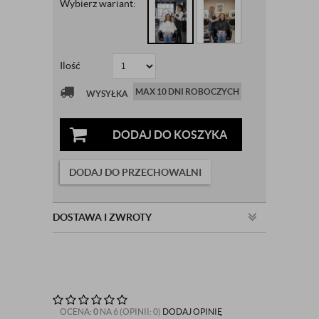
Wybierz wariant:
Ilość
MAX 10 DNI ROBOCZYCH
WYSYŁKA
DODAJ DO KOSZYKA
DODAJ DO PRZECHOWALNI
DOSTAWA I ZWROTY
OCENA:
0
NA 6 (OPINII: 0)
DODAJ OPINIĘ