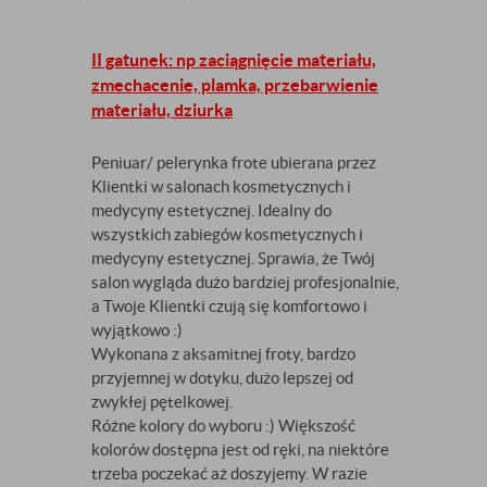
II gatunek: np zaciągnięcie materiału,
zmechacenie, plamka, przebarwienie
materiału, dziurka
Peniuar/ pelerynka frote ubierana przez
Klientki w salonach kosmetycznych i
medycyny estetycznej. Idealny do
wszystkich zabiegów kosmetycznych i
medycyny estetycznej. Sprawia, że Twój
salon wygląda dużo bardziej profesjonalnie,
a Twoje Klientki czują się komfortowo i
wyjątkowo :)
Wykonana z aksamitnej froty, bardzo
przyjemnej w dotyku, dużo lepszej od
zwykłej pętelkowej.
Różne kolory do wyboru :) Większość
kolorów dostępna jest od ręki, na niektóre
trzeba poczekać aż doszyjemy. W razie