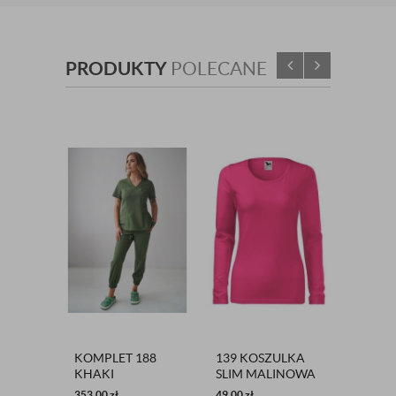
PRODUKTY
POLECANE
KOMPLET 188
139 KOSZULKA
139 K
KHAKI
SLIM MALINOWA
SLIM 
353,00
zł
49,00
zł
49,00
zł