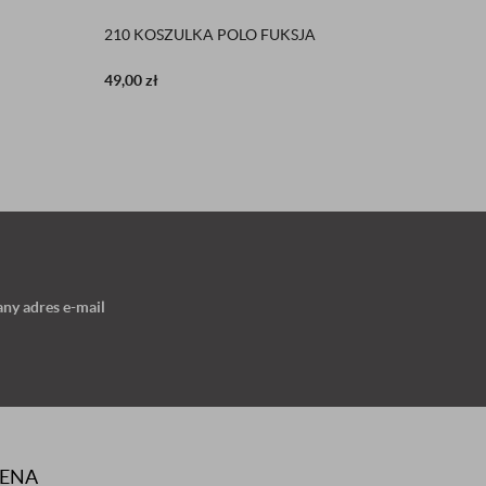
210 KOSZULKA POLO FUKSJA
SPODNI
49,00
zł
174,00
z
ny adres e-mail
RENA