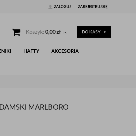
ZALOGUJ
ZAREJESTRUJ SIĘ
Koszyk:
0,00
zł
DO KASY
NIKI
HAFTY
AKCESORIA
 DAMSKI MARLBORO