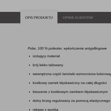
OPIS PRODUKTU
OPINIE KLIENTÓW
Polar, 100 % poliester, wykończenie antypillingowe
izolujący materiał
krój lekko taliowany
wewnętrzna część lamówki wzmocniona kolorową 
kostkowy zamek błyskawiczny na całej długości
kieszenie z kostkowym zamkiem błyskawicznym
dolny brzeg regulowany za pomocą elastycznego
rękawy z gumką