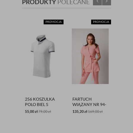
PRODUKTY
POLECANE
PROMOCJA
PROMOCJA
256 KOSZULKA
FARTUCH
FARTU
POLO BIEL S
WIĄZANY NR 94-
50-EL
O PUDER
SKAZ
55,00
zł
79,00
zł
135,20
zł
169,00
zł
121,60