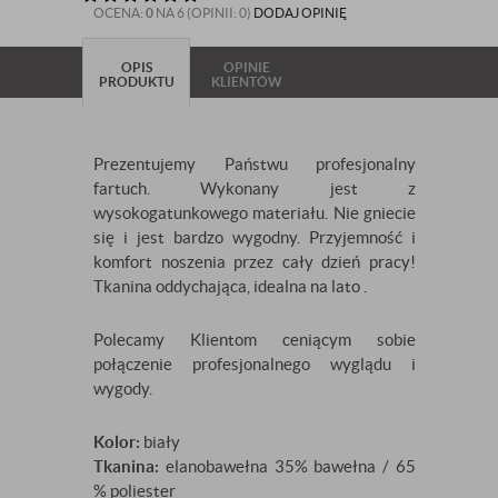
OCENA:
0
NA 6 (OPINII: 0)
DODAJ OPINIĘ
OPIS
OPINIE
PRODUKTU
KLIENTÓW
Prezentujemy Państwu profesjonalny
fartuch. Wykonany jest z
wysokogatunkowego materiału. Nie gniecie
się i jest bardzo wygodny. Przyjemność i
komfort noszenia przez cały dzień pracy!
Tkanina oddychająca, idealna na lato .
Polecamy Klientom ceniącym sobie
połączenie profesjonalnego wyglądu i
wygody.
Kolor:
biały
Tkanina:
elanobawełna 35% bawełna / 65
% poliester