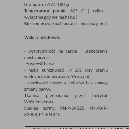
Gramatura :
175-180 gr
Temperatura prania:
60° C ( tylko i
wyłącznie gdy nie ma haftu )
Kieszenie:
dwie na biodrach i jedna na piersi
Walory użytkowe:
- wytrzymałość na tarcie i uszkodzenia
mechaniczne,
- trwałość barw,
- niska kurczliwość +/- 2% przy praniu
wodnym o temperaturze 95 stopni,
- możliwość łączenia kolorów bez obawy
zmiany barwy,
Tkanina przebadana przez Instytut
Włókiennictwa.
Spełnia normy: PN-P-84525, PN-90/P-
82008, PN-EN 340