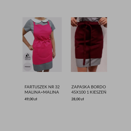
FARTUSZEK NR 32
ZAPASKA BORDO
TUNI
MALINA+MALINA
45X100 1 KIESZEŃ
WIĄZA
MAT
JASNY
49,00
zł
28,00
zł
199,00