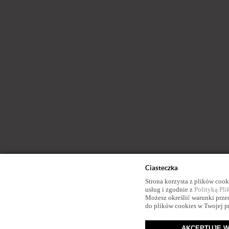
Ciasteczka
Strona korzysta z plików cooki
usług i zgodnie z
Polityką Pl
Możesz określić warunki prz
do plików cookies w Twojej p
AKCEPTUJĘ W