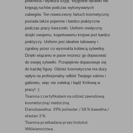
podkreśla i wydłuża szyję. Wygodne rękawki nie
krępują ruchów podczas wykonywanych
zabiegów. Ten nowoczesny fartuch kosmetyczny
posiada także pojemne i bardzo praktyczne
podczas pracy kieszonki. Uniform medyczny
dzięki swojemu, kopertowemu krojowi jest bardzo
praktyczy. Uniform jest idealnie taliowany i
zgrabny przez co wysmukla kobiecą sylwetkę.
Dzięki wiązaniu w pasie możesz go dopasować
do swojej sylwetki. Przepięknie dopasowuje się
do każdej figury. Odzież kosmetyczna ma duży
wpływ na profesjonalny odbiór Twojego salonu i
gabinetu, więc nie zwlekaj i bądź Królową w
pracy! :)
Tkanina z certyfikatem na odzież zawodową
kosmetyczną/ medyczną.
Elanobawełna: 39%
poliester
/ 58 %
bawełna
/
elastan 3 %
Tkanina przebadana przez Instytut
Włókiennictwa.