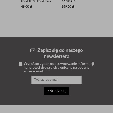
MALINA+MALINA
SZARY +
50-EL
MAT
SELEDYNOWE
SKAZ
49,00
zł
169,00
zł
121,60
SŁODKOŚCI ROZ
34
Zapisz się do naszego
newslettera
Wyrażam zgodę na otrzymywanie informacji
handlowej drogą elektroniczną na podany
adres e-mail
ZAPISZ SIĘ