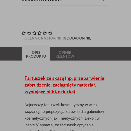
OCENA:
0
NA 6 (OPINII: 0)
DODAJ OPINIĘ
OPIS
OPINIE
PRODUKTU
KLIENTÓW
Fartuszek ze skazą (np. przebarwienie,
zabrudzenie, zaciągnięty materiał,
wystające nitki, dziurka)
Najnowszy fartuszek kosmetyczny w wersji
wiązanej, to propozycja zarówno dla gabinetów
kosmetycznych jak i medycznych. Dekolt w
literkę V sprawia, że fartuszek optycznie