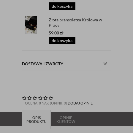
do koszyka
Złota bransoletka Królowa w
Pracy
59,00
zł
do koszyka
DOSTAWA I ZWROTY
OCENA:
0
NA 6 (OPINII: 0)
DODAJ OPINIĘ
OPIS
OPINIE
PRODUKTU
KLIENTÓW