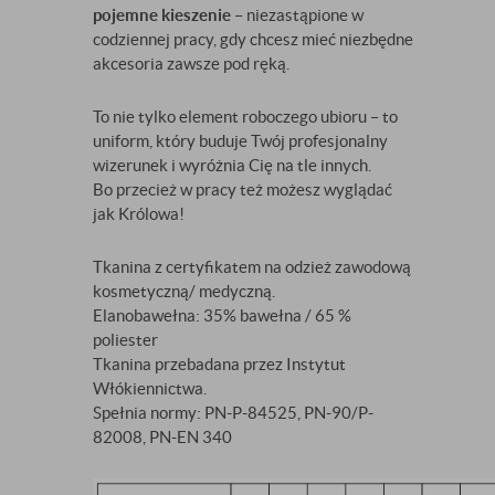
pojemne kieszenie
– niezastąpione w
codziennej pracy, gdy chcesz mieć niezbędne
akcesoria zawsze pod ręką.
To nie tylko element roboczego ubioru – to
uniform, który buduje Twój profesjonalny
wizerunek i wyróżnia Cię na tle innych.
Bo przecież w pracy też możesz wyglądać
jak Królowa!
Tkanina z certyfikatem na odzież zawodową
kosmetyczną/ medyczną.
Elanobawełna: 35% bawełna / 65 %
poliester
Tkanina przebadana przez Instytut
Włókiennictwa.
Spełnia normy: PN-P-84525, PN-90/P-
82008, PN-EN 340