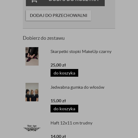
DODAJ DO PRZECHOWALNI
Dobierz do zestawu
Skarpetki stopki MakeUp czarny
25,00
zł
do koszyka
Jedwabna gumka do włosów
15,00
zł
do koszyka
Haft 12x11 cm trudny
14,00
zł