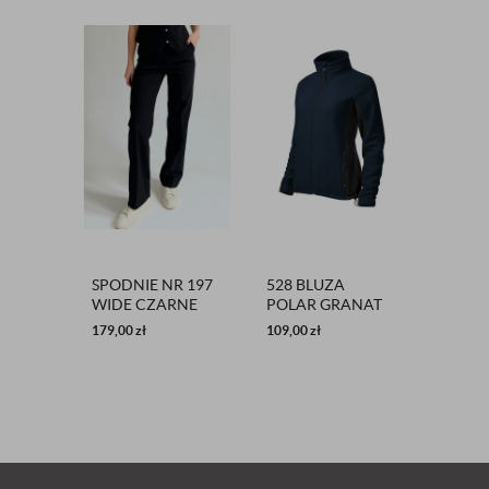
SPODNIE NR 197
528 BLUZA
K12 K
WIDE CZARNE
POLAR GRANAT
ARTIS
179,00
zł
109,00
zł
25,00
zł