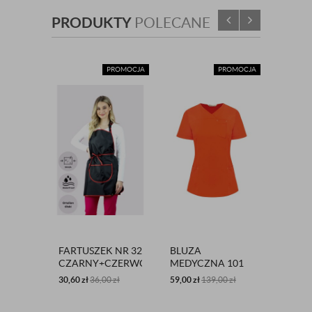
PRODUKTY
POLECANE
PROMOCJA
PROMOCJA
FARTUSZEK NR 32
BLUZA
SPODN
CZARNY+CZERWONY
MEDYCZNA 101
JOGGE
SKAZA
RUDY
101 
30,60
zł
36,00
zł
59,00
zł
139,00
zł
89,00
zł
ROZ.4