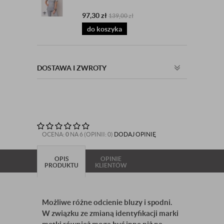
97,30
zł
139,00
zł
do koszyka
DOSTAWA I ZWROTY
OCENA:
0
NA 6 (OPINII: 0)
DODAJ OPINIĘ
OPIS
OPINIE
PRODUKTU
KLIENTÓW
Możliwe różne odcienie bluzy i spodni.
W związku ze zmianą identyfikacji marki