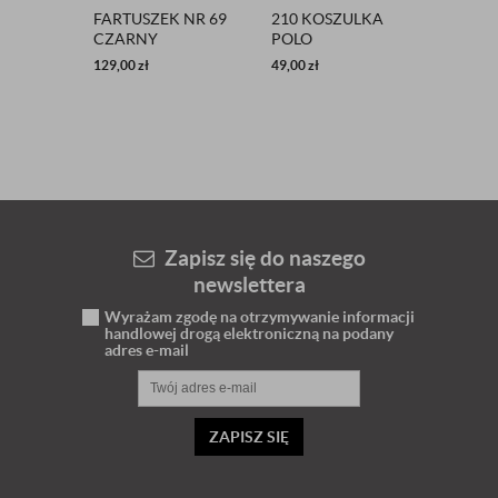
FARTUSZEK NR 69
210 KOSZULKA
POKR
CZARNY
POLO
SIEDZ
POMARAŃCZOWY
RODEO
129,00
zł
49,00
zł
34,90
zł
GIOVA
WELU
Zapisz się do naszego
newslettera
Wyrażam zgodę na otrzymywanie informacji
handlowej drogą elektroniczną na podany
adres e-mail
ZAPISZ SIĘ