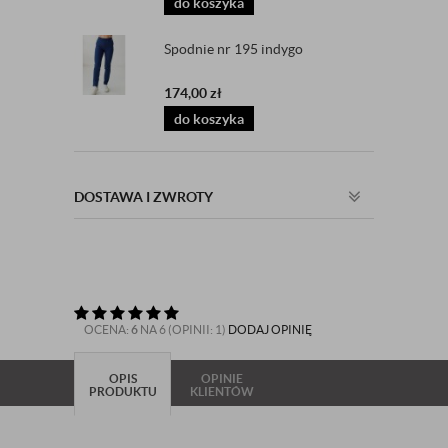
do koszyka
Spodnie nr 195 indygo
174,00
zł
do koszyka
DOSTAWA I ZWROTY
OCENA:
6
NA 6 (OPINII: 1)
DODAJ OPINIĘ
OPIS
OPINIE
PRODUKTU
KLIENTÓW