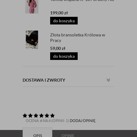
199,00
zł
do koszyka
Złota bransoletka Królowa w
Pracy
59,00
zł
do koszyka
DOSTAWA I ZWROTY
OCENA:
6
NA 6 (OPINII: 1)
DODAJ OPINIĘ
OPIS
OPINIE