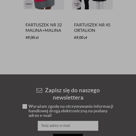
FARTUSZEK NR 32
FARTUSZEK NR 45
127-R
MALINA+MALINA
ORTALION
V-NEC
MAT
BIAŁA
49,00
zł
69,00
zł
59,00
zł
Zapisz się do naszego
newslettera
Wyrażam zgodę na otrzymywanie informacji
handlowej drogą elektroniczną na podany
adres e-mail