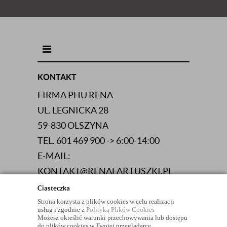
INFORMACJE KONTAKTOWE
KONTAKT
FIRMA PHU RENA
UL. LEGNICKA 28
59-830 OLSZYNA
TEL. 601 469 900 -> 6:00-14:00
E-MAIL:
KONTAKT@RENAFARTUSZKI.PL
NIP 613-103-06-83
Ciasteczka
Strona korzysta z plików cookies w celu realizacji
usług i zgodnie z
Polityką Plików Cookies
Możesz określić warunki przechowywania lub dostępu
do plików cookies w Twojej przeglądarce.