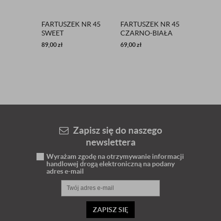
FARTUSZEK NR 45
FARTUSZEK NR 45
FARTU
SWEET
CZARNO-BIAŁA
CZARN
PEPITKA EA
CZAR
89,00
zł
69,00
zł
49,00
zł
NAILS 
Zapisz się do naszego
newslettera
Wyrażam zgodę na otrzymywanie informacji
handlowej drogą elektroniczną na podany
adres e-mail
ZAPISZ SIĘ