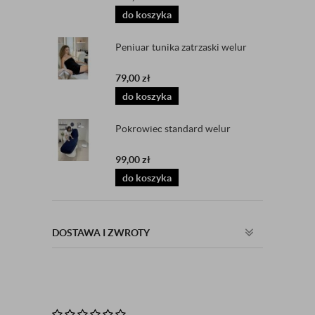
do koszyka
Peniuar tunika zatrzaski welur
79,00
zł
do koszyka
Pokrowiec standard welur
99,00
zł
do koszyka
DOSTAWA I ZWROTY