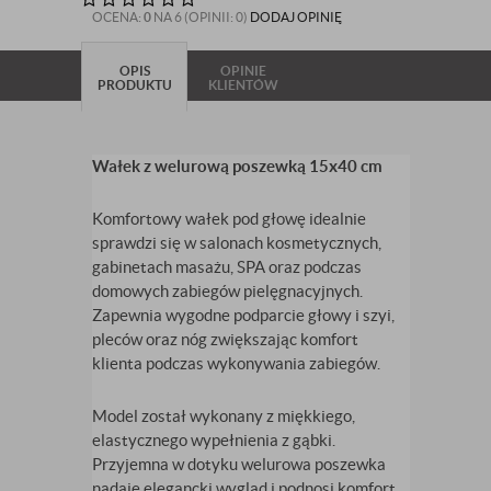
OCENA:
0
NA 6 (OPINII: 0)
DODAJ OPINIĘ
OPIS
OPINIE
PRODUKTU
KLIENTÓW
Wałek z welurową poszewką 15x40 cm
Komfortowy wałek pod głowę idealnie
sprawdzi się w salonach kosmetycznych,
gabinetach masażu, SPA oraz podczas
domowych zabiegów pielęgnacyjnych.
Zapewnia wygodne podparcie głowy i szyi,
pleców oraz nóg zwiększając komfort
klienta podczas wykonywania zabiegów.
Model został wykonany z miękkiego,
elastycznego wypełnienia z gąbki.
Przyjemna w dotyku welurowa poszewka
nadaje elegancki wygląd i podnosi komfort