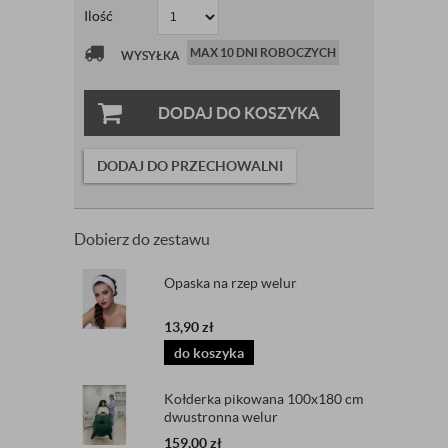
Ilość
MAX 10 DNI ROBOCZYCH
WYSYŁKA
DODAJ DO KOSZYKA
DODAJ DO PRZECHOWALNI
Dobierz do zestawu
Opaska na rzep welur
13,90
zł
do koszyka
Kołderka pikowana 100x180 cm
dwustronna welur
159,00
zł