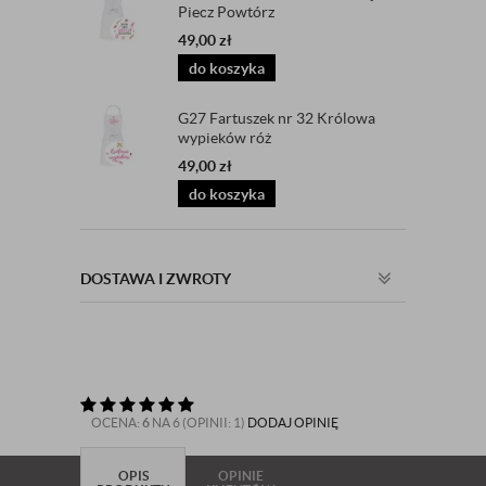
Piecz Powtórz
49,00
zł
do koszyka
G27 Fartuszek nr 32 Królowa
wypieków róż
49,00
zł
do koszyka
DOSTAWA I ZWROTY
OCENA:
6
NA 6 (OPINII: 1)
DODAJ OPINIĘ
OPIS
OPINIE