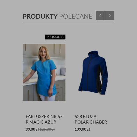
PRODUKTY
POLECANE
PROMOCJA
FARTUSZEK NR 67
528 BLUZA
FARTU
R.MAGIC AZUR
POLAR CHABER
SELED
99,00
zł
126,00
zł
109,00
zł
139,00