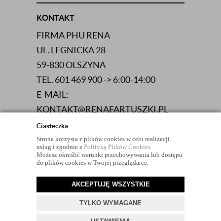
KONTAKT
FIRMA PHU RENA
UL. LEGNICKA 28
59-830 OLSZYNA
TEL. 601 469 900 -> 6:00-14:00
E-MAIL:
KONTAKT@RENAFARTUSZKI.PL
NIP 613-103-06-83
Ciasteczka
Strona korzysta z plików cookies w celu realizacji
usług i zgodnie z
Polityką Plików Cookies
Możesz określić warunki przechowywania lub dostępu
do plików cookies w Twojej przeglądarce.
AKCEPTUJĘ WSZYSTKIE
© 2026 RENAFARTUSZKI.PL
TYLKO WYMAGANE
PROJEKT I OPROGRAMOWANIE SKLEPU:
EBEXO