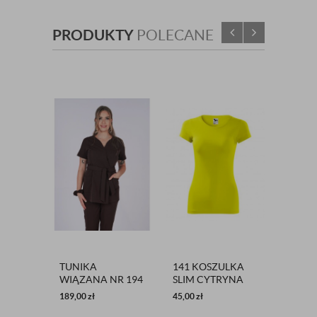
PRODUKTY
POLECANE
TUNIKA
141 KOSZULKA
FARTU
WIĄZANA NR 194
SLIM CYTRYNA
BIAŁY
CZEKOLADA
189,00
zł
45,00
zł
98,00
zł