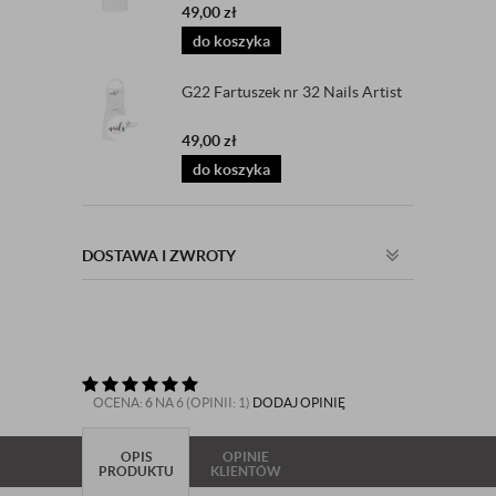
49,00
zł
do koszyka
G22 Fartuszek nr 32 Nails Artist
49,00
zł
do koszyka
DOSTAWA I ZWROTY
OCENA:
6
NA 6 (OPINII: 1)
DODAJ OPINIĘ
OPIS
OPINIE
PRODUKTU
KLIENTÓW