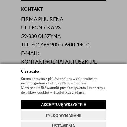
KONTAKT
FIRMA PHU RENA
UL. LEGNICKA 28
59-830 OLSZYNA
TEL. 601 469 900 -> 6:00-14:00
E-MAIL:
KONTAKT@RENAFARTUSZKI.PL
NIP 613-103-06-83
Ciasteczka
Strona korzysta z plików cookies w celu realizacji
usług i zgodnie z
Polityką Plików Cookies
Możesz określić warunki przechowywania lub dostępu
do plików cookies w Twojej przeglądarce.
AKCEPTUJĘ WSZYSTKIE
© 2026 RENAFARTUSZKI.PL
TYLKO WYMAGANE
PROJEKT I OPROGRAMOWANIE SKLEPU:
EBEXO
USTAWIENIA